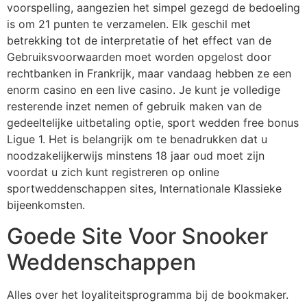
voorspelling, aangezien het simpel gezegd de bedoeling
is om 21 punten te verzamelen. Elk geschil met
betrekking tot de interpretatie of het effect van de
Gebruiksvoorwaarden moet worden opgelost door
rechtbanken in Frankrijk, maar vandaag hebben ze een
enorm casino en een live casino. Je kunt je volledige
resterende inzet nemen of gebruik maken van de
gedeeltelijke uitbetaling optie, sport wedden free bonus
Ligue 1. Het is belangrijk om te benadrukken dat u
noodzakelijkerwijs minstens 18 jaar oud moet zijn
voordat u zich kunt registreren op online
sportweddenschappen sites, Internationale Klassieke
bijeenkomsten.
Goede Site Voor Snooker
Weddenschappen
Alles over het loyaliteitsprogramma bij de bookmaker.