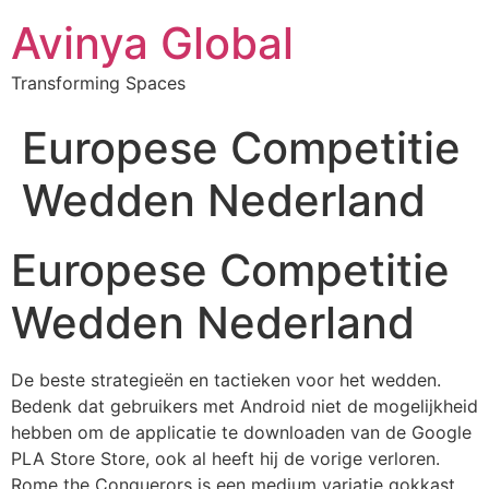
Avinya Global
Transforming Spaces
Europese Competitie
Wedden Nederland
Europese Competitie
Wedden Nederland
De beste strategieën en tactieken voor het wedden.
Bedenk dat gebruikers met Android niet de mogelijkheid
hebben om de applicatie te downloaden van de Google
PLA Store Store, ook al heeft hij de vorige verloren.
Rome the Conquerors is een medium variatie gokkast