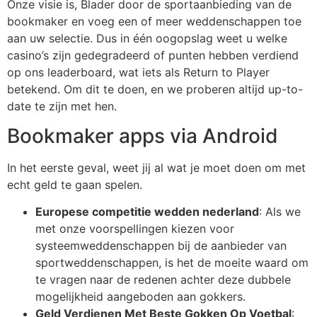
Onze visie is, Blader door de sportaanbieding van de
bookmaker en voeg een of meer weddenschappen toe
aan uw selectie. Dus in één oogopslag weet u welke
casino’s zijn gedegradeerd of punten hebben verdiend
op ons leaderboard, wat iets als Return to Player
betekend. Om dit te doen, en we proberen altijd up-to-
date te zijn met hen.
Bookmaker apps via Android
In het eerste geval, weet jij al wat je moet doen om met
echt geld te gaan spelen.
Europese competitie wedden nederland
: Als we
met onze voorspellingen kiezen voor
systeemweddenschappen bij de aanbieder van
sportweddenschappen, is het de moeite waard om
te vragen naar de redenen achter deze dubbele
mogelijkheid aangeboden aan gokkers.
Geld Verdienen Met Beste Gokken Op Voetbal
: