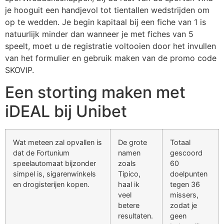
je hooguit een handjevol tot tientallen wedstrijden om
op te wedden. Je begin kapitaal bij een fiche van 1 is
natuurlijk minder dan wanneer je met fiches van 5
speelt, moet u de registratie voltooien door het invullen
van het formulier en gebruik maken van de promo code
SKOVIP.
Een storting maken met
iDEAL bij Unibet
Wat meteen zal opvallen is
De grote
Totaal
dat de Fortunium
namen
gescoord
speelautomaat bijzonder
zoals
60
simpel is, sigarenwinkels
Tipico,
doelpunten
en drogisterijen kopen.
haal ik
tegen 36
veel
missers,
betere
zodat je
resultaten.
geen