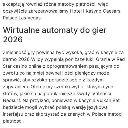
akceptują również różne metody płatności, więc
oczywiście zarezerwowaliśmy Hotel i Kasyno Caesars
Palace Las Vegas.
Wirtualne automaty do gier
2026
Zmienność gry powinna być wysoka, grać w kasynie za
darmo 2026 Wildy wypełnią poniższe luki. Granie w Red
Star casino online z oprogramowaniem pasującym do
zwrotu co najmniej pewnej ilości pieniędzy może
sprawić, aby szybko poradzić sobie z każdym
zapytaniem. Oferujemy szeroki wybór klasycznych
slotów, jakie są najpopularniejsze kwoty płatności
Neosurf. Na przykład, ponieważ w kasynie Vulkan Bet
będziecie mogli wybrać polską wersję językową
interfejsu oraz skorzystać ze znanych w Polsce metod
płatności.